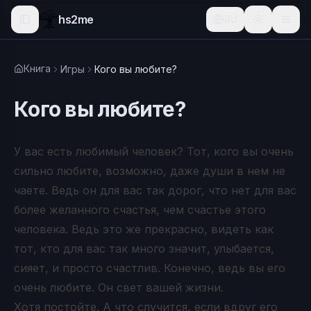
hs2me
RU
Книга
Игры
Кого вы любите?
Кого вы любите?
У вас есть любимый человек? Тот, кого вы очень
сильно любите, возможно, даже души в нем не
чаете. Ведь он для вас так дорог, что нет для вас
более желанного счастья, чем счастье этого
человека. Ведь это же прекрасно, видеть как
тот, кто для вас так много значит, улыбается,
сияет, и просто счастлив. Конечно, ведь вы его
очень любите. Он свет вашей жизни.
Хотя постойте. А что случится, если вдруг его