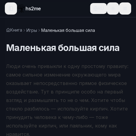
hs2me
RU
Книга
Игры
Маленькая большая сила
Маленькая большая сила
Люди очень привыкли к одну простому правилу:
самое сильное изменение окружающего мира
оказывает непосредственно прямое физическое
воздействие. Тут в принципе особо на первый
взгляд и размышлять то не о чем. Хотите чтобы
стекло разбилось — используйте кирпич. Хотите
принудить человека к чему-либо — тоже
используйте кирпич, или паяльник, кому как
нравится.