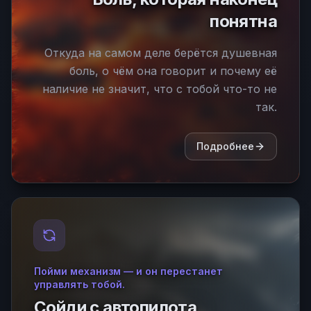
понятна
Откуда на самом деле берётся душевная
боль, о чём она говорит и почему её
наличие не значит, что с тобой что-то не
так.
Подробнее
Пойми механизм — и он перестанет
управлять тобой.
Сойди с автопилота