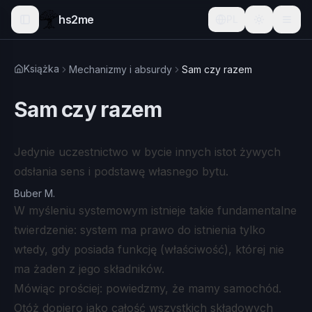
hs2me
PL
Książka
Mechanizmy i absurdy
Sam czy razem
Sam czy razem
Jedynie uczestnictwo w bycie innych istot żywych
odsłania sens i podstawę własnego bytu.
Buber M.
W myśleniu systemowym istnieje takie fundamentalne
twierdzenie: system ma prawo do istnienia tylko
wtedy, gdy posiada funkcję (właściwość), której nie
ma żaden z jego składników.
Mówiąc prościej: powiedzmy, że mamy samochód.
Otóż dopiero jako całość wszystkich składowych