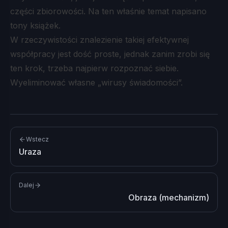
części zbiorowości. Na ten właśnie temat napisano
tony książek.
W rzeczywistości znalezienie takiej efektywnej
współpracy jest dość proste, jednak zanim zrobi się
ten krok, trzeba najpierw rozpoznać siebie.
Wyeliminować własne „wirusy świadomości”.
Wstecz
Uraza
Dalej
Obraza (mechanizm)