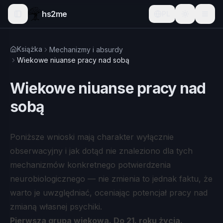
hs2me
PL
Książka
Mechanizmy i absurdy
Wiekowe niuanse pracy nad sobą
Wiekowe niuanse pracy nad
sobą
Poniższe wnioski mają charakter wyłącznie
obserwacyjny i jak dotąd nie znaleziono dla tych
mechanizmów konkretnego potwierdzenia
neurobiologicznego — nie zmienia to jednak faktu, że
warto je uwzględniać, oceniając potencjał pracy nad
zmianą własnej psychiki.
Pierwsza grupa wiekowa. Do 21. roku życia.