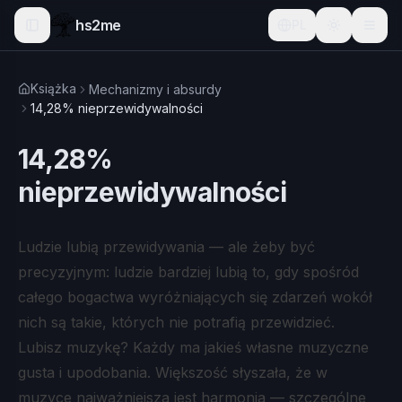
hs2me
PL
Książka
Mechanizmy i absurdy
14,28% nieprzewidywalności
14,28%
nieprzewidywalności
Ludzie lubią przewidywania — ale żeby być
precyzyjnym: ludzie bardziej lubią to, gdy spośród
całego bogactwa wyróżniających się zdarzeń wokół
nich są takie, których nie potrafią przewidzieć.
Lubisz muzykę? Każdy ma jakieś własne muzyczne
gusta i upodobania. Większość słyszała, że w
muzyce najważniejsza jest harmonia — szczególne