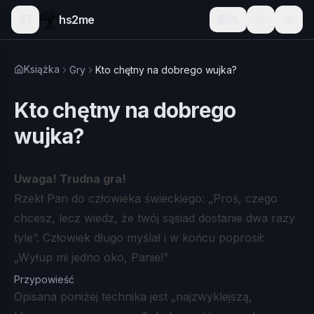
hs2me
PL
Książka
Gry
Kto chętny na dobrego wujka?
Kto chętny na dobrego
wujka?
Uwaga! Trudna gra!
Rzekł Pan do człowieka świeckiego: „Proś, czego
chcesz, lecz wiedz, że twój sąsiad dostanie dwa razy
tyle”. Człowiek długo myślał i w końcu poprosił:
„Wyłup mi jedno oko, Panie!”
Przypowieść
Opisana poniżej technika jest „najzwyklejszą,