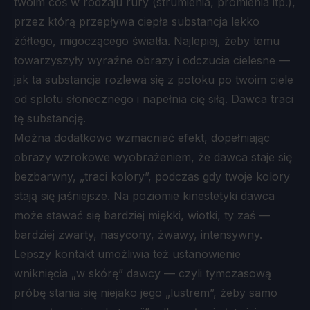
twoim coś w rodzaju rury (strumienia, promienia itp.),
przez którą przepływa ciepła substancja lekko
żółtego, migoczącego światła. Najlepiej, żeby temu
towarzyszyły wyraźne obrazy i odczucia cielesne —
jak ta substancja rozlewa się z potoku po twoim ciele
od splotu słonecznego i napełnia cię siłą. Dawca traci
tę substancję.
Można dodatkowo wzmacniać efekt, dopełniając
obrazy wzrokowe wyobrażeniem, że dawca staje się
bezbarwny, „traci kolory”, podczas gdy twoje kolory
stają się jaśniejsze. Na poziomie kinestetyki dawca
może stawać się bardziej miękki, wiotki, ty zaś —
bardziej zwarty, nasycony, żwawy, intensywny.
Lepszy kontakt umożliwia też ustanowienie
wniknięcia „w skórę” dawcy — czyli tymczasową
próbę stania się niejako jego „lustrem”, żeby samo