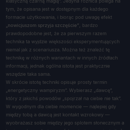
klasyczną czarną magią”. Jedyna różnica polega na
tym, że opisana jest w dostępnym dla każdego
formacie użytkowania, i biorąc pod uwagę efekt
„nowicjuszom sprzyja szczęście”
, bardzo
prawdopodobne jest, że za pierwszym razem
technika ta wyjdzie większości eksperymentujących
niemal jak z scenariusza. Można też znaleźć tę
technikę w różnych wariantach w innych źródłach
informacji, jednak ogólna istota jest praktycznie
wszędzie taka sama.
W skrócie istotę techniki opisuje prosty termin
„energetyczny wampiryzm”. Wybierasz „dawcę”,
który z jakichś powodów „spojrzał na ciebie nie tak”.
W wygodnym dla ciebie momencie — najlepiej gdy
między tobą a dawcą jest kontakt wzrokowy —
wyobrażasz sobie między jego splotem słonecznym a