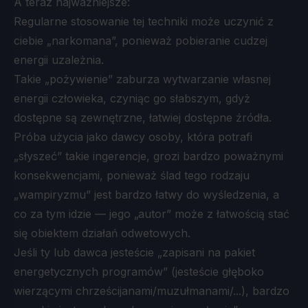
A teraz najważniejsze:
Regularne stosowanie tej techniki może uczynić z
ciebie „narkomana”, ponieważ pobieranie cudzej
energii uzależnia.
Takie „pożywienie” zaburza wytwarzanie własnej
energii człowieka, czyniąc go słabszym, gdyż
dostępne są zewnętrzne, łatwiej dostępne źródła.
Próba użycia jako dawcy osoby, która potrafi
„słyszeć” takie ingerencje, grozi bardzo poważnymi
konsekwencjami, ponieważ ślad tego rodzaju
„wampiryzmu” jest bardzo łatwy do wyśledzenia, a
co za tym idzie — jego „autor” może z łatwością stać
się obiektem działań odwetowych.
Jeśli ty lub dawca jesteście „zapisani na pakiet
energetycznych programów” (jesteście głęboko
wierzącymi chrześcijanami/muzułmanami/...), bardzo