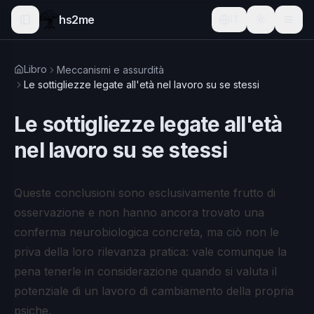
hs2me
IT
Libro
Meccanismi e assurdità
Le sottigliezze legate all'età nel lavoro su se stessi
Le sottigliezze legate all'età
nel lavoro su se stessi
Queste conclusioni sono esclusivamente frutto di
osservazione e non hanno ancora trovato una
conferma neurobiologica concreta, ma ciò non le
priva della loro rilevanza pratica: vale comunque la
pena tenerle in considerazione quando si valuta il
potenziale di un lavoro di cambiamento della propria
psiche.