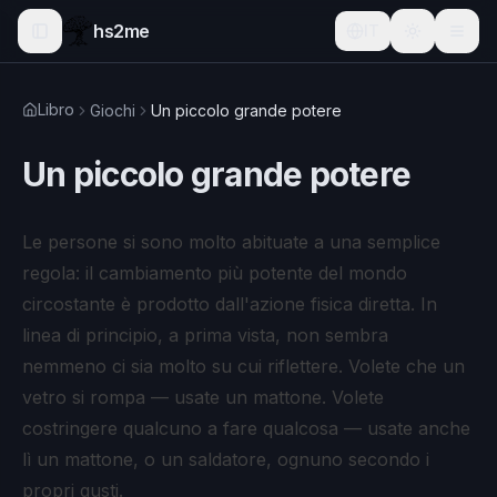
hs2me
IT
Libro
Giochi
Un piccolo grande potere
Un piccolo grande potere
Le persone si sono molto abituate a una semplice
regola: il cambiamento più potente del mondo
circostante è prodotto dall'azione fisica diretta. In
linea di principio, a prima vista, non sembra
nemmeno ci sia molto su cui riflettere. Volete che un
vetro si rompa — usate un mattone. Volete
costringere qualcuno a fare qualcosa — usate anche
lì un mattone, o un saldatore, ognuno secondo i
propri gusti.