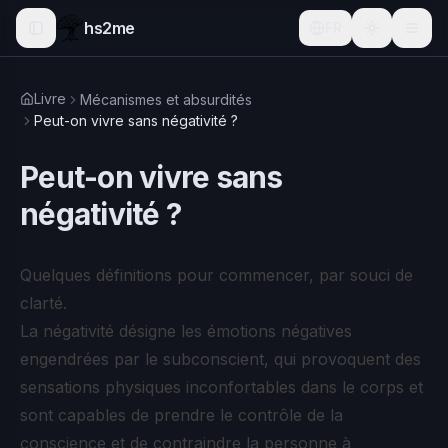
hs2me
FR
Livre
Mécanismes et absurdités
Peut-on vivre sans négativité ?
Peut-on vivre sans
négativité ?
Quelques définitions pour commencer, par souci de
clarté.
La négativité désigne les émotions négatives
engendrées par le subconscient, qui provoquent des
sensations physiques inconfortables dans le corps et
sont capables de prendre le contrôle de la
conscience et de contraindre la personne à