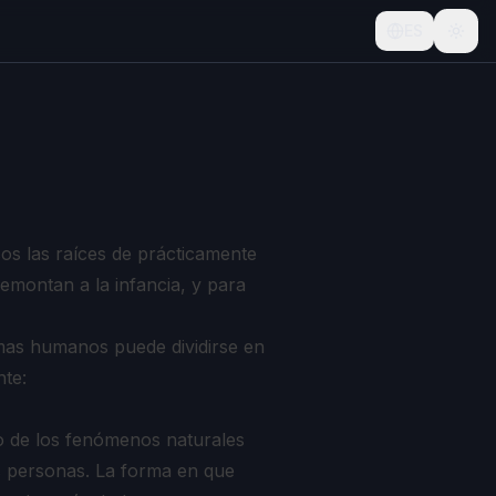
ES
os las raíces de prácticamente
emontan a la infancia, y para
emas humanos puede dividirse en
nte:
to de los fenómenos naturales
s personas. La forma en que