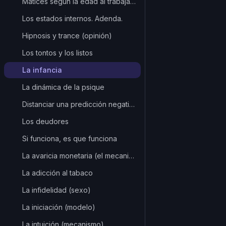
Matices según la edad al trabajar sobre uno mismo
Los estados internos. Adenda.
Hipnosis y trance (opinión)
Los tontos y los listos
La infancia
La dinámica de la psique
Distanciar una predicción negativa
Los deudores
Si funciona, es que funciona
La avaricia monetaria (el mecanismo)
La adicción al tabaco
La infidelidad (sexo)
La iniciación (modelo)
La intuición (mecanismo)