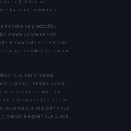
l niño estrategias de
nifiestan como problemas
de modelos de predicción,
r las menos consecuencias
nte de inmediato y en «estado
iencia para analizar las nuevas
.
lrededor que más o menos
neta y qué no. Intentas comer
ntras «murmuran» algo. Una
s por qué hace una hora no se
e no sabes qué está bien y qué
, y buscas a alguien que pueda