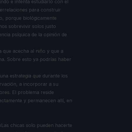
ndo e intenta estudiarlo con el
errelaciones para construir
o, porque biológicamente
s sobrevivir solos justo
ncia psíquica de la opinión de
 que acecha al niño y que a
a. Sobre esto ya podrías haber
o una estrategia que durante los
ervación, a incorporar a su
ores. El problema reside
ectamente y permanecen allí, en
e «Las chicas solo pueden hacerte