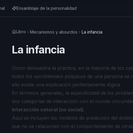
nal
Ensamblaje de la personalidad
Libro
Mecanismos y absurdos
La infancia
La infancia
Como demuestra la práctica, en la mayoría de los cas
todos los «problemas» psíquicos de una persona se r
ello existe una explicación perfectamente lógica.
En términos generales, la especificidad de los probl
dos categorías de interacción con el mundo circunda
Interacción natural (no social).
Aquí se incluyen los modelos de predicción del ámbi
que no se relacionan con el comportamiento de otra