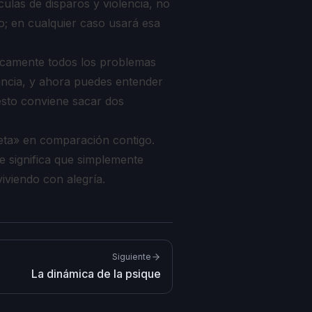
culas de disparos y violencia, no
; en cualquier caso usará esa
ticamente todos los problemas
ancia, y ahora puedes entender
esto conviene sacar dos
neta» en comparación contigo.
e significa que simplemente
iviendo con alegría.
Siguiente
La dinámica de la psique