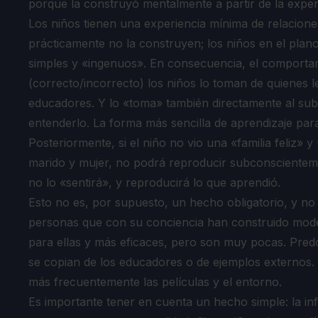
porque la construyó mentalmente a partir de la experi
Los niños tienen una experiencia mínima de relacione
prácticamente no la construyen; los niños en el plano
simples y «ingenuos». En consecuencia, el comportami
(correcto/incorrecto) los niños lo toman de quienes l
educadores. Y lo «toma» también directamente al sub
entenderlo. La forma más sencilla de aprendizaje para 
Posteriormente, si el niño no vio una «familia feliz» 
marido y mujer, no podrá reproducir subconscientem
no lo «sentirá», y reproducirá lo que aprendió.
Esto no es, por supuesto, un hecho obligatorio, y n
personas que con su conciencia han construido mo
para ellas y más eficaces, pero son muy pocas. Pre
se copian de los educadores o de ejemplos externos.
más frecuentemente las películas y el entorno.
Es importante tener en cuenta un hecho simple: la i