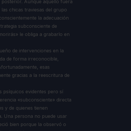
 posterior. Aunque aquello fuera
 las chicas traviesas del grupo
r conscientemente la adecuación
strategia subconsciente de
orirás» le obliga a grabarlo en
ueño de intervenciones en la
da de forma irreconocible,
. Afortunadamente, esas
ente gracias a la reescritura de
 psíquicos evidentes pero sí
 herencia «subconsciente» directa
es y de quienes tienen
ia. Una persona no puede usar
reció bien porque la observó o