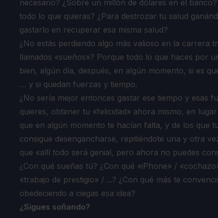
necesario? ¿Sobre un millón de dólares en el banco?
todo lo que quieras? ¿Para destrozar tu salud ganándo
gastarlo en recuperar esa misma salud?
¿No estás perdiendo algo más valioso en la carrera tr
llamados «sueños»? Porque todo lo que haces por un
bien, algún día, después, en algún momento, si es qu
… y si quedan fuerzas y tiempo.
¿No sería mejor entonces gastar ese tiempo y esas f
quieres, obtener tu «felicidad» ahora mismo, en luga
que en algún momento te hacían falta, y de los que 
consigue desengancharse, repitiéndote una y otra vez 
que «allí todo será genial, pero ahora no puedes con
¿Con qué sueñas tú? ¿Con qué «iPhone» / «cochazo» /
«trabajo de prestigio» / ...? ¿Con qué más te convenci
obedeciendo a ciegas esa idea?
¿Sigues soñando?