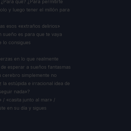
 ¿Para qué? ¿Para permitirte
lo y luego tener el millón para
as esos «extraños delirios»
 sueño es para que te vaya
e lo consigues
uerzas en lo que realmente
r de esperar a sueños fantasmas
tu cerebro simplemente no
la estúpida e irracional idea de
seguir nada»?
 «casita junto al mar» /
ste en su día y sigues