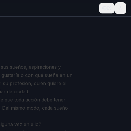
ES
sus sueños, aspiraciones y
 gustaría o con qué sueña en un
su profesión, quien quiere el
ar de ciudad.
e que toda acción debe tener
. Del mismo modo, cada sueño
lguna vez en ello?