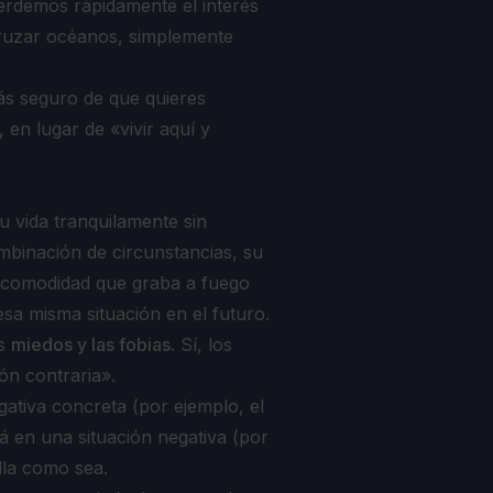
erdemos rápidamente el interés
cruzar océanos, simplemente
ás seguro de que quieres
en lugar de «vivir aquí y
 vida tranquilamente sin
ombinación de circunstancias, su
ncomodidad que graba a fuego
sa misma situación en el futuro.
os
miedos y las fobias
. Sí, los
ón contraria».
egativa concreta (por ejemplo, el
á en una situación negativa (por
ella como sea.