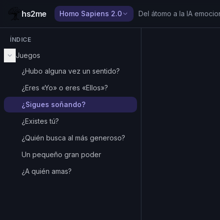
hs2me
Homo Sapiens 2.0
Del átomo a la IA emocio
ÍNDICE
Juegos
¿Hubo alguna vez un sentido?
¿Eres «Yo» o eres «Ellos»?
¿Sigues soñando?
¿Existes tú?
¿Quién busca al más generoso?
Un pequeño gran poder
¿A quién amas?