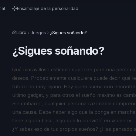
nal
Ensamblaje de la personalidad
Libro
Juegos
¿Sigues soñando?
¿Sigues soñando?
Qué maravilloso estímulo suponen para una persona 
deseos. Probablemente cualquiera puede decir qué le
futuro no muy lejano. Hay quien sueña con encontrar 
último gadget, y para otros el sueño máximo es cambi
Sin embargo, cualquier persona razonable comprend
una causa. Debe haber algo que la ponga en marcha
tiene alguna base, algo que lo convirtió en «sueño».
¿Y sabes eso de tus propios sueños? ¿Has pensado a