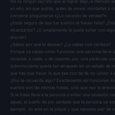
No es ningún secreto que al lograr algo, a menudo p
en ello; así que quizás, antes de mover montañas y 
conviene preguntarse «¿Lo necesito de verdad?».
¿Estás seguro de que tus sueños te hacen falta? ¿Est
alcanzarlos? ¿O simplemente te gusta soñar con algo, 
ahora»?
¿Sabes por qué lo deseas? ¿Lo sabes con certeza?
Porque ya sabes cómo funciona: una persona lleva su
molestar a nadie, y de repente, por una particular c
subconsciente queda tan atrapado en un estado de i
que hay que hacer lo que sea con tal de no volver a e
¿Eso te recuerda algo? Exactamente así funcionan l
sueños son las mismas fobias, solo que «en la direcci
Si la fobia lleva a la persona a evitar una situación n
agua), el sueño da por sentado que la persona ya est
ejemplo, no está en la playa) y que necesita salir de 