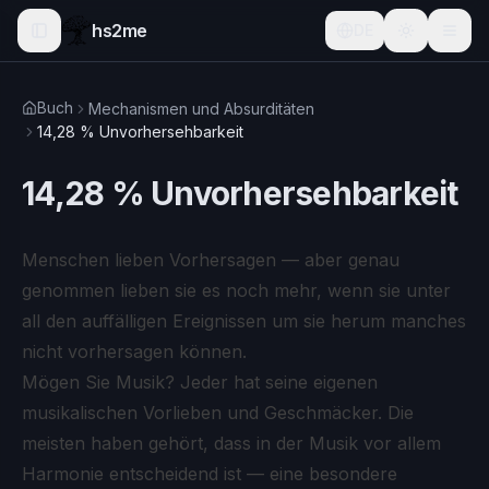
hs2me
DE
Buch
Mechanismen und Absurditäten
14,28 % Unvorhersehbarkeit
14,28 % Unvorhersehbarkeit
Menschen lieben Vorhersagen — aber genau
genommen lieben sie es noch mehr, wenn sie unter
all den auffälligen Ereignissen um sie herum manches
nicht vorhersagen können.
Mögen Sie Musik? Jeder hat seine eigenen
musikalischen Vorlieben und Geschmäcker. Die
meisten haben gehört, dass in der Musik vor allem
Harmonie entscheidend ist — eine besondere